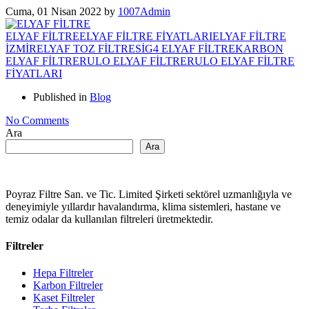
Cuma, 01 Nisan 2022
by
1007Admin
ELYAF FİLTRE
ELYAF FİLTRE FİYATLARI
ELYAF FİLTRE
İZMİR
ELYAF TOZ FİLTRESİ
G4 ELYAF FİLTRE
KARBON
ELYAF FİLTRE
RULO ELYAF FİLTRE
RULO ELYAF FİLTRE
FİYATLARI
Published in
Blog
No Comments
Ara
Ara
Poyraz Filtre San. ve Tic. Limited Şirketi sektörel uzmanlığıyla ve
deneyimiyle yıllardır havalandırma, klima sistemleri, hastane ve
temiz odalar da kullanılan filtreleri üretmektedir.
Filtreler
Hepa Filtreler
Karbon Filtreler
Kaset Filtreler