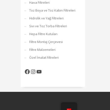
Hava Filtreleri
Toz Boya ve Toz Kabin Filtreleri
Hidrolik ve Yağ Filtreleri
Sıvı ve Toz Torba Filtreleri
Hepa Filtre Kutuları
Filtre Montaj Çerçevesi
Filtre Malzemeleri
Özel İmalat Filtreleri
Facebook
Instagram
YouTube