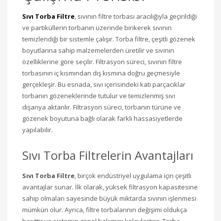
Sıvı Torba Filtre
, sıvının filtre torbası aracılığıyla geçirildiği
ve partiküllerin torbanın üzerinde birikerek sıvının
temizlendiği bir sistemle çalışır. Torba filtre, çeşitli gözenek
boyutlarına sahip malzemelerden üretilir ve sıvının
özelliklerine göre seçilir. Filtrasyon süreci, sıvının filtre
torbasının iç kısmından dış kısmına doğru geçmesiyle
gerçekleşir. Bu esnada, sıvı içerisindeki katı parçacıklar
torbanın gözeneklerinde tutulur ve temizlenmiş sıvı
dışarıya aktarılır. Filtrasyon süreci, torbanın türüne ve
gözenek boyutuna bağlı olarak farklı hassasiyetlerde
yapılabilir.
Sıvı Torba Filtrelerin Avantajları
Sıvı Torba Filtre
, birçok endüstriyel uygulama için çeşitli
avantajlar sunar. İlk olarak, yüksek filtrasyon kapasitesine
sahip olmaları sayesinde büyük miktarda sıvının işlenmesi
mümkün olur. Ayrıca, filtre torbalarının değişimi oldukça
basittir ve sistemin genel bakımını kolaylaştırır. Torba