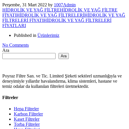
Perşembe, 31 Mart 2022
by
1007Admin
HİDROLİK VE YAĞ FİLTRE
HİDROLİK VE YAĞ FİLTRE
FİYATI
HİDROLİK VE YAĞ FİLTRELERİ
HİDROLİK VE YAĞ
FİLTRELERİ FİYATI
HİDROLİK VE YAĞ FİLTRELERİ
FİYATLARI
Published in
Ürünlerimiz
No Comments
Ara
Ara
Poyraz Filtre San. ve Tic. Limited Şirketi sektörel uzmanlığıyla ve
deneyimiyle yıllardır havalandırma, klima sistemleri, hastane ve
temiz odalar da kullanılan filtreleri üretmektedir.
Filtreler
Hepa Filtreler
Karbon Filtreler
Kaset Filtreler
Torba Filtreler