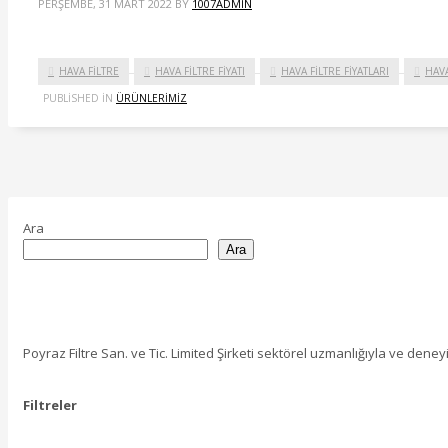
PERŞEMBE, 31 MART 2022
BY
1007ADMIN
HAVA FİLTRE
HAVA FİLTRE FİYATI
HAVA FİLTRE FİYATLARI
HAVA
PUBLISHED IN
ÜRÜNLERIMIZ
Ara
Ara
Poyraz Filtre San. ve Tic. Limited Şirketi sektörel uzmanlığıyla ve deney
Filtreler