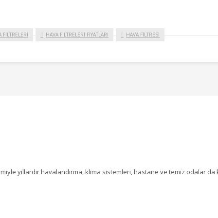
 FİLTRELERİ
HAVA FİLTRELERİ FİYATLARI
HAVA FİLTRESİ
imiyle yıllardır havalandırma, klima sistemleri, hastane ve temiz odalar da k