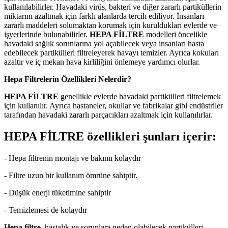
kullanılabilirler. Havadaki virüs, bakteri ve diğer zararlı partiküllerin
miktarını azaltmak için farklı alanlarda tercih ediliyor. İnsanları
zararlı maddeleri solumaktan korumak için kuruldukları evlerde ve
işyerlerinde bulunabilirler.
HEPA FİLTRE
modelleri öncelikle
havadaki sağlık sorunlarına yol açabilecek veya insanları hasta
edebilecek partikülleri filtreleyerek havayı temizler. Ayrıca kokuları
azaltır ve iç mekan hava kirliliğini önlemeye yardımcı olurlar.
Hepa Filtrelerin Özellikleri Nelerdir?
HEPA FİLTRE
genellikle evlerde havadaki partikülleri filtrelemek
için kullanılır. Ayrıca hastaneler, okullar ve fabrikalar gibi endüstriler
tarafından havadaki zararlı parçacıkları azaltmak için kullanılırlar.
HEPA FİLTRE
özellikleri şunları içerir:
- Hepa filtrenin montajı ve bakımı kolaydır
- Filtre uzun bir kullanım ömrüne sahiptir.
- Düşük enerji tüketimine sahiptir
- Temizlemesi de kolaydır
Hepa filtre
, hastalık ve sorunlara neden olabilecek partikülleri