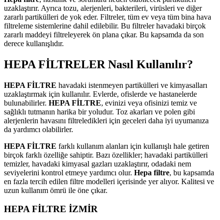
uzaklaştırır. Ayrıca tozu, alerjenleri, bakterileri, virüsleri ve diğer
zararlı partikülleri de yok eder. Filtreler, tüm ev veya tüm bina hava
filtreleme sistemlerine dahil edilebilir. Bu filtreler havadaki birçok
zararlı maddeyi filtreleyerek ön plana çıkar. Bu kapsamda da son
derece kullanışlıdır.
HEPA FİLTRELER Nasıl Kullanılır?
HEPA FİLTRE
havadaki istenmeyen partikülleri ve kimyasalları
uzaklaştırmak için kullanılır. Evlerde, ofislerde ve hastanelerde
bulunabilirler.
HEPA FİLTRE
, evinizi veya ofisinizi temiz ve
sağlıklı tutmanın harika bir yoludur. Toz akarları ve polen gibi
alerjenlerin havasını filtreledikleri için geceleri daha iyi uyumanıza
da yardımcı olabilirler.
HEPA FİLTRE
farklı kullanım alanları için kullanışlı hale getiren
birçok farklı özelliğe sahiptir. Bazı özellikler; havadaki partikülleri
temizler, havadaki kimyasal gazları uzaklaştırır, odadaki nem
seviyelerini kontrol etmeye yardımcı olur.
Hepa filtre
, bu kapsamda
en fazla tercih edilen filtre modelleri içerisinde yer alıyor. Kalitesi ve
uzun kullanım ömrü ile öne çıkar.
HEPA FİLTRE İZMİR